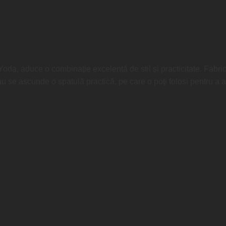
da, aduce o combinație excelentă de stil și practicitate. Fabricat
ău se ascunde o spatulă practică, pe care o poți folosi pentru a aj