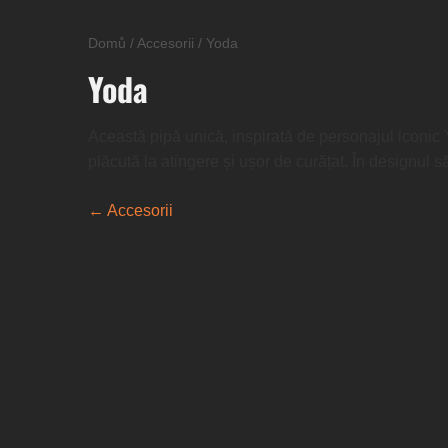
Domů
/
Accesorii
/
Yoda
Yoda
Această pipă unică, inspirată de personajul iconic Yo
plăcută la atingere și ușor de curățat. În designul s
← Accesorii