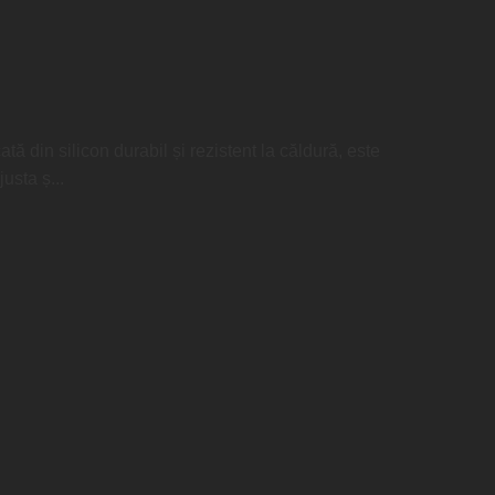
ă din silicon durabil și rezistent la căldură, este
usta ș...