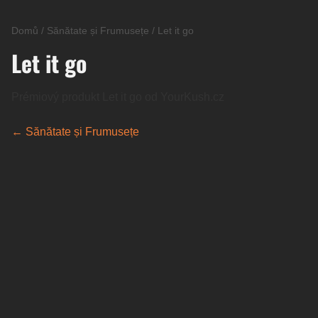
Domů
/
Sănătate și Frumusețe
/
Let it go
Let it go
Prémiový produkt Let it go od YourKush.cz
← Sănătate și Frumusețe