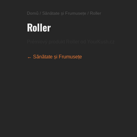
Domů
/
Sănătate și Frumusețe
/
Roller
Roller
Prémiový produkt Roller od YourKush.cz
← Sănătate și Frumusețe