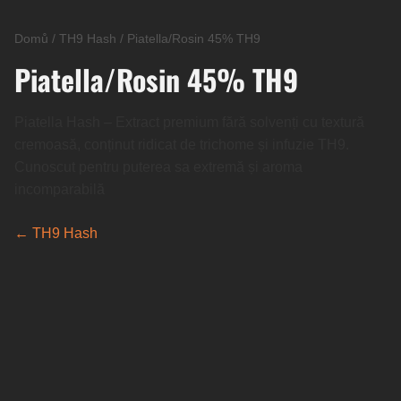
Domů
/
TH9 Hash
/
Piatella/Rosin 45% TH9
Piatella/Rosin 45% TH9
Piatella Hash – Extract premium fără solvenți cu textură
cremoasă, conținut ridicat de trichome și infuzie TH9.
Cunoscut pentru puterea sa extremă și aroma
incomparabilă
← TH9 Hash