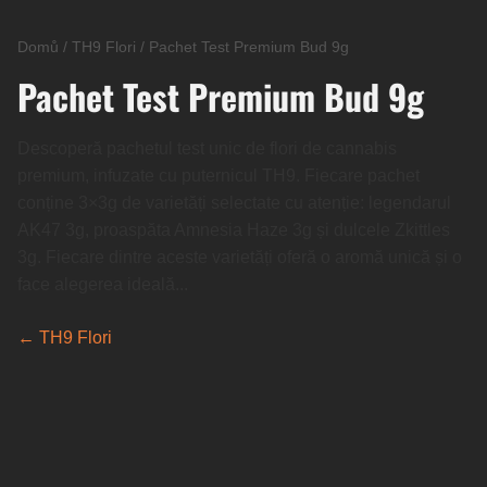
Domů
/
TH9 Flori
/
Pachet Test Premium Bud 9g
Pachet Test Premium Bud 9g
Descoperă pachetul test unic de flori de cannabis
premium, infuzate cu puternicul TH9. Fiecare pachet
conține 3×3g de varietăți selectate cu atenție: legendarul
AK47 3g, proaspăta Amnesia Haze 3g și dulcele Zkittles
3g. Fiecare dintre aceste varietăți oferă o aromă unică și o
face alegerea ideală...
← TH9 Flori