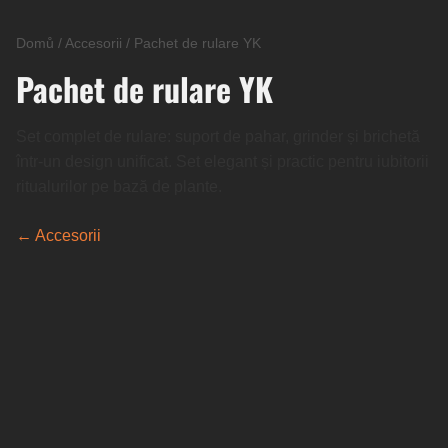
Domů
/
Accesorii
/
Pachet de rulare YK
Pachet de rulare YK
Set complet de rulare: suport de pahar, grinder și brichetă
într-un design unificat. Set elegant și practic pentru iubitorii
ritualurilor pe bază de plante.
← Accesorii