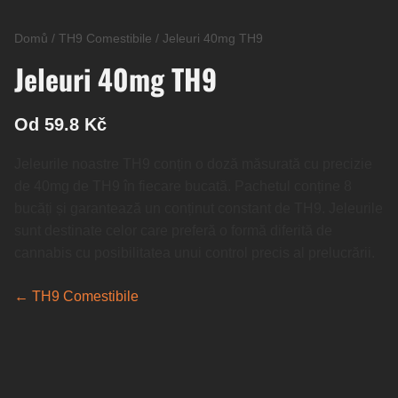
Domů
/
TH9 Comestibile
/
Jeleuri 40mg TH9
Jeleuri 40mg TH9
Od 59.8 Kč
Jeleurile noastre TH9 conțin o doză măsurată cu precizie
de 40mg de TH9 în fiecare bucată. Pachetul conține 8
bucăți și garantează un conținut constant de TH9. Jeleurile
sunt destinate celor care preferă o formă diferită de
cannabis cu posibilitatea unui control precis al prelucrării.
← TH9 Comestibile