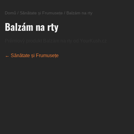
Domů
/
Sănătate și Frumusețe
/
Balzám na rty
Balzám na rty
Prémiový produkt Balzám na rty od YourKush.cz
← Sănătate și Frumusețe