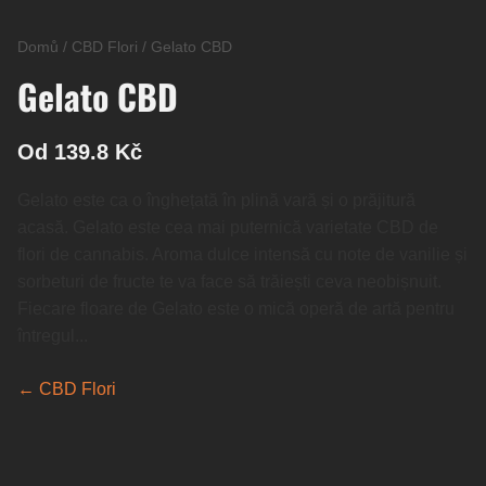
Domů
/
CBD Flori
/
Gelato CBD
Gelato CBD
Od 139.8 Kč
Gelato este ca o înghețată în plină vară și o prăjitură
acasă. Gelato este cea mai puternică varietate CBD de
flori de cannabis. Aroma dulce intensă cu note de vanilie și
sorbeturi de fructe te va face să trăiești ceva neobișnuit.
Fiecare floare de Gelato este o mică operă de artă pentru
întregul...
← CBD Flori