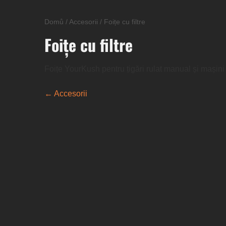
Domů
/
Accesorii
/
Foițe cu filtre
Foițe cu filtre
Foițe YourKush pentru țigări rulat manual și mașini d
← Accesorii