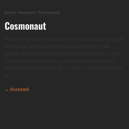
Domů
/
Accesorii
/
Cosmonaut
Cosmonaut
Pornește într-o aventură spațială cu această pipă elegantă
în formă de astronaut! Fabricată din silicon de înaltă
calitate, este ușoară, rezistentă la șocuri și căldură, ceea
ce facilitează manipularea și întreținerea. Acest design
original de astronaut adaugă un stil unic ritualurilor tale de
fu...
← Accesorii