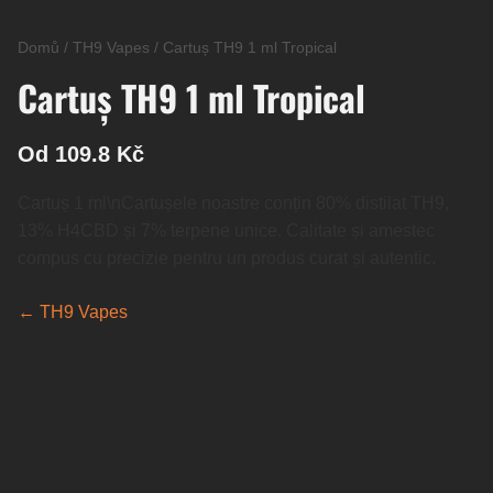
Domů
/
TH9 Vapes
/
Cartuș TH9 1 ml Tropical
Cartuș TH9 1 ml Tropical
Od 109.8 Kč
Cartuș 1 ml\nCartușele noastre conțin 80% distilat TH9,
13% H4CBD și 7% terpene unice. Calitate și amestec
compus cu precizie pentru un produs curat și autentic.
← TH9 Vapes