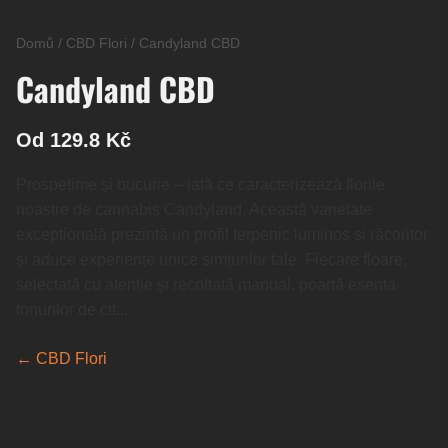
Domů
/
CBD Flori
/
Candyland CBD
Candyland CBD
Od 129.8 Kč
Prospețime și bucurie – iată ce caracterizează florile
noastre de cannabis Candyland. Această varietate
excepțională prezintă un profil terpenic luminos și răcoritor
și aduce experiențe unice simțurilor tale. Fiecare floare,
selectată cu atenție și recoltată manual, poartă esența
tonurilor de cit...
← CBD Flori