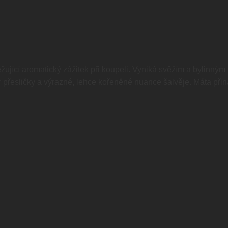
jící aromatický zážitek při koupeli. Vyniká svěžím a bylinným 
 přesličky a výrazné, lehce kořeněné nuance šalvěje. Máta přiná