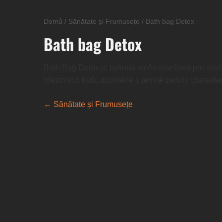
Domů
/
Sănătate și Frumusețe
/
Bath bag Detox
Bath bag Detox
Bath Bag Detox je bylinná směs navržená pro osvěžu
březových listů, doplněné o jemně zemitý charakter
← Sănătate și Frumusețe