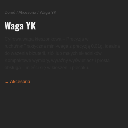
Domů
/
Akcesoria
/
Waga YK
Waga YK
Cyfrowa waga kieszonkowa – Precyzja w
ruchu\n\nPraktyczna mini-waga z precyzją 0,01g, idealna
do ważenia biżuterii, ziół lub małych składników.
Kompaktowe wymiary, wyraźny wyświetlacz i prosta
obsługa – mieści się w kieszeni i plecaku.
← Akcesoria