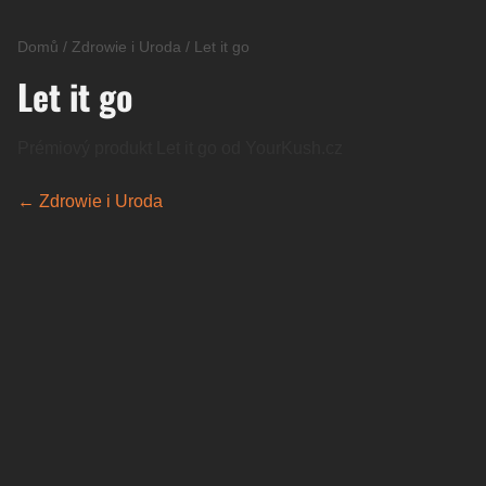
Domů
/
Zdrowie i Uroda
/
Let it go
Let it go
Prémiový produkt Let it go od YourKush.cz
← Zdrowie i Uroda