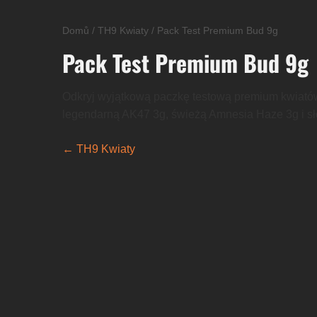
Domů
/
TH9 Kwiaty
/
Pack Test Premium Bud 9g
Pack Test Premium Bud 9g
Odkryj wyjątkową paczkę testową premium kwiat
legendarną AK47 3g, świeżą Amnesia Haze 3g i słod
← TH9 Kwiaty