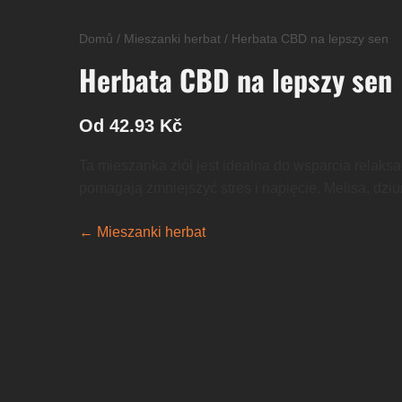
Domů
/
Mieszanki herbat
/
Herbata CBD na lepszy sen
Herbata CBD na lepszy sen
Od 42.93 Kč
Ta mieszanka ziół jest idealna do wsparcia relaks
pomagają zmniejszyć stres i napięcie. Melisa, dziu
← Mieszanki herbat