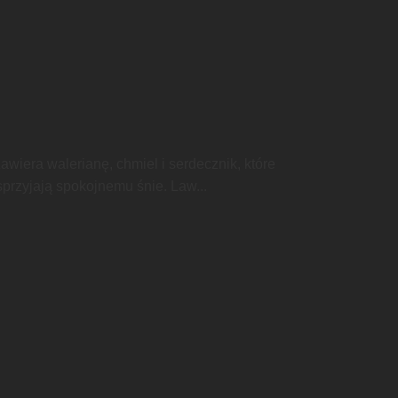
wiera walerianę, chmiel i serdecznik, które
sprzyjają spokojnemu śnie. Law...