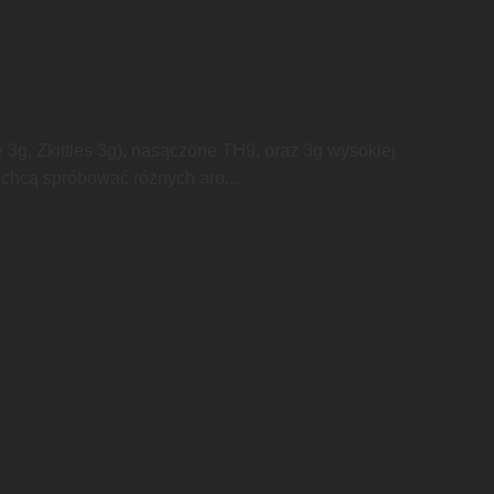
3g, Zkittles 3g), nasączone TH9, oraz 3g wysokiej
 chcą spróbować różnych aro...