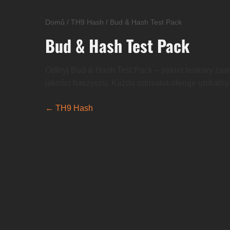
Domů
/
TH9 Hash
/
Bud & Hash Test Pack
Bud & Hash Test Pack
Odkryj Bud & Hash Test Pack – pakiet testowy zaw
jakości haszyszu. Każda odmiana oferuje unikalny 
← TH9 Hash