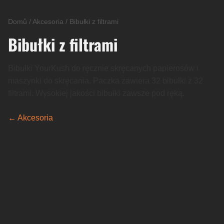
Domů
/
Akcesoria
/
Bibułki z filtrami
Bibułki z filtrami
Bibułki YourKush do ręcznie skręcanych papierosów i
maszynki do skręcania. Paczka zawiera 32 bibułki z 32
filtrami. Wysokiej jakości bibułki zawsze pod ręką.
← Akcesoria