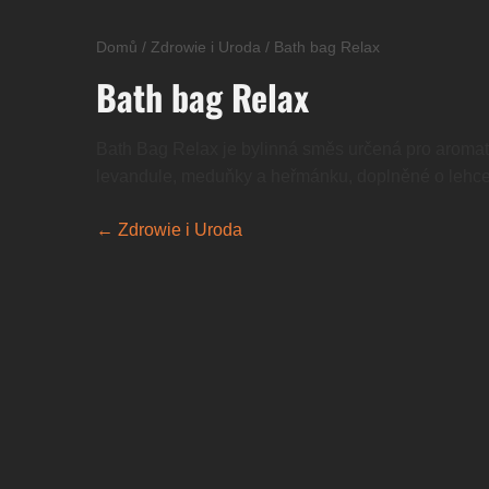
Domů
/
Zdrowie i Uroda
/
Bath bag Relax
Bath bag Relax
Bath Bag Relax je bylinná směs určená pro aromatic
levandule, meduňky a heřmánku, doplněné o lehce 
← Zdrowie i Uroda