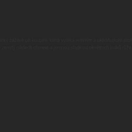
ký zážitek při koupeli, která vyniká jemným a uklidňujícím prof
zemitý nádech chmele a jemnou sladkost okvětních lístků růže.