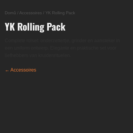
Domů
/
Accessoires
/
YK Rolling Pack
YK Rolling Pack
Complete rolset: onderzettertje, grinder en aansteker in
een uniform ontwerp. Elegante en praktische set voor
liefhebbers van kruidenrituelen.
← Accessoires