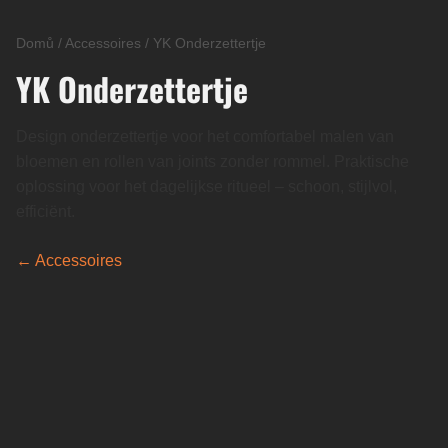
Domů
/
Accessoires
/
YK Onderzettertje
YK Onderzettertje
Design onderzettertje voor het comfortabel malen van
bloemen en rollen van joints zonder rommel. Praktische
oplossing voor het dagelijkse ritueel – schoon, stijlvol,
efficiënt.
← Accessoires