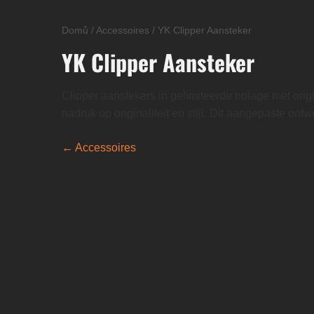
Domů
/
Accessoires
/
YK Clipper Aansteker
YK Clipper Aansteker
Clipper aanstekers in gelimiteerde oplage met ori
nadruk op originaliteit en stijl. Dit aangepaste ont
← Accessoires