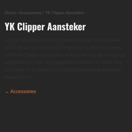
Domů
/
Accessoires
/
YK Clipper Aansteker
YK Clipper Aansteker
Clipper aanstekers in gelimiteerde oplage met origineel
ontwerp van ons merk!\n\nWe brengen u een exclusieve
collectie Clipper aanstekers, ontworpen met de nadruk op
originaliteit en stijl. Dit aangepaste ontwerp is uniek voor
ons merk en is alleen beschikbaar in beperkte aantallen.
Ideaal voor v...
← Accessoires