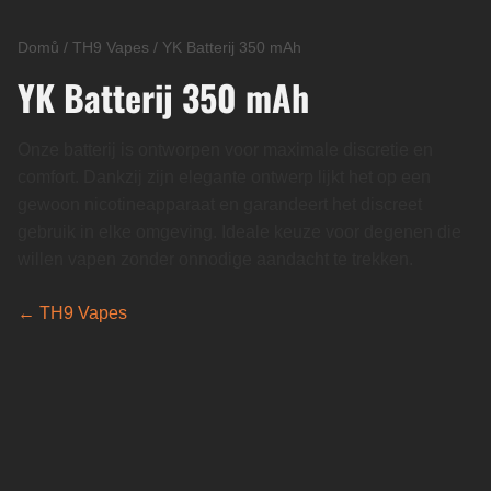
Domů
/
TH9 Vapes
/
YK Batterij 350 mAh
YK Batterij 350 mAh
Onze batterij is ontworpen voor maximale discretie en
comfort. Dankzij zijn elegante ontwerp lijkt het op een
gewoon nicotineapparaat en garandeert het discreet
gebruik in elke omgeving. Ideale keuze voor degenen die
willen vapen zonder onnodige aandacht te trekken.
← TH9 Vapes