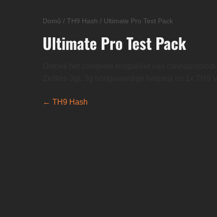
Domů
/
TH9 Hash
/
Ultimate Pro Test Pack
Ultimate Pro Test Pack
Ontdek het complete testpakket van cannabisprodu
Zkittles 3g), 3g hoogwaardige hasjiesj en 1x TH9 V
← TH9 Hash