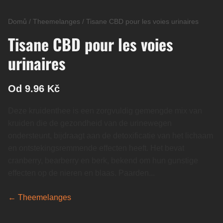
Domů
/
Theemelanges
/
Tisane CBD pour les voies urinaires
Tisane CBD pour les voies
urinaires
Od 9.96 Kč
Deze kruidenthee is een zorgvuldig gemengde mix van
kruiden die de gezondheid van de urinewegen
ondersteunt, bijdraagt aan de detoxificatie van het lichaam
en ontstekingsremmende effecten heeft. Het bevat
cranberry, bearberry en berk, bekend om hun gunstige
effecten op de nieren en blaas. Paarden...
← Theemelanges