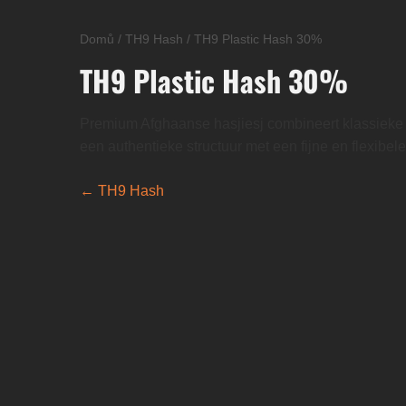
Domů
/
TH9 Hash
/
TH9 Plastic Hash 30%
TH9 Plastic Hash 30%
Premium Afghaanse hasjiesj combineert klassieke t
een authentieke structuur met een fijne en flexibel
← TH9 Hash