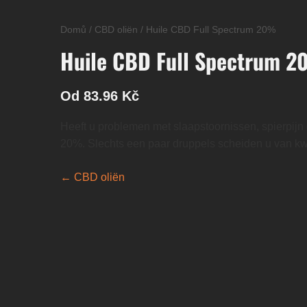
Domů
/
CBD oliën
/
Huile CBD Full Spectrum 20%
Huile CBD Full Spectrum 
Od 83.96 Kč
Heeft u problemen met slaapstoornissen, spierpijn
20%. Slechts een paar druppels scheiden u van kwa
← CBD oliën