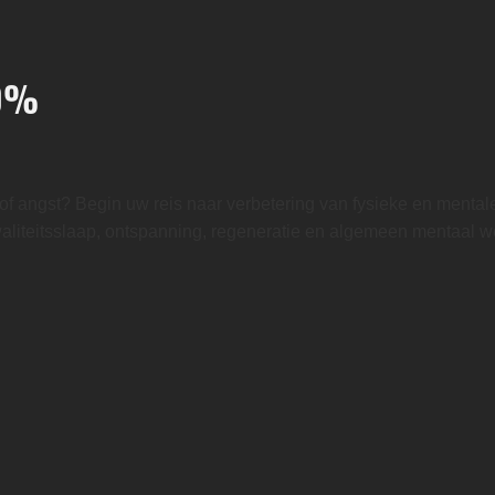
20%
 of angst? Begin uw reis naar verbetering van fysieke en ment
liteitsslaap, ontspanning, regeneratie en algemeen mentaal we