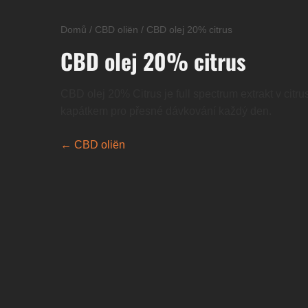
Domů
/
CBD oliën
/
CBD olej 20% citrus
CBD olej 20% citrus
CBD olej 20% Citrus je full spectrum extrakt v cit
kapátkem pro přesné dávkování každý den.
← CBD oliën