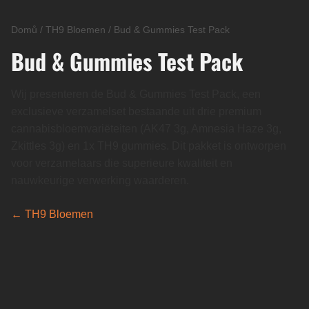
Domů
/
TH9 Bloemen
/
Bud & Gummies Test Pack
Bud & Gummies Test Pack
Wij presenteren de Bud & Gummies Test Pack, een
exclusieve verzamelset bestaande uit drie premium
cannabisbloemvariëteiten (AK47 3g, Amnesia Haze 3g,
Zkittles 3g) en 1x TH9 gummies. Dit pakket is ontworpen
voor verzamelaars die superieure kwaliteit en
nauwkeurige verwerking waarderen.
← TH9 Bloemen