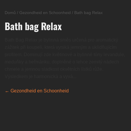
Domů
/
Gezondheid en Schoonheid
/
Bath bag Relax
Bath bag Relax
Bath Bag Relax je bylinná směs určená pro aromatický
zážitek při koupeli, která vyniká jemným a uklidňujícím
profilem. Dominují zde květinové a bylinné tóny levandule,
meduňky a heřmánku, doplněné o lehce zemitý nádech
chmele a jemnou sladkost okvětních lístků růže.
Výsledkem je harmonická a vyvá...
← Gezondheid en Schoonheid