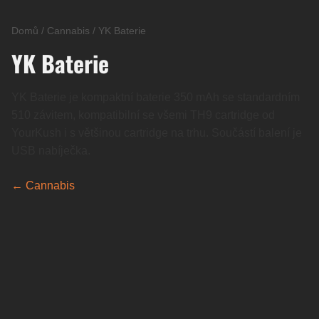
Domů
/
Cannabis
/
YK Baterie
YK Baterie
YK Baterie je kompaktní baterie 350 mAh se standardním
510 závitem, kompatibilní se všemi TH9 cartridge od
YourKush i s většinou cartridge na trhu. Součástí balení je
USB nabíječka.
← Cannabis