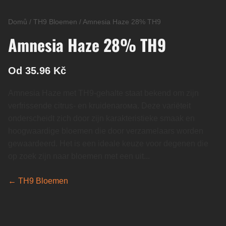
Domů
/
TH9 Bloemen
/
Amnesia Haze 28% TH9
Amnesia Haze 28% TH9
Od 35.96 Kč
Amnesia Haze met TH9-gehalte staat bekend om zijn
verfrissende citrus- en kruidenarома. Deze variëteit
onderscheidt zich door zijn karakteristieke smaak en
hoogwaardige bloemen die door verzamelaars worden
gewaardeerd. Het is een ideale keuze voor degenen die
op zoek zijn naar bloemen met een uit...
← TH9 Bloemen