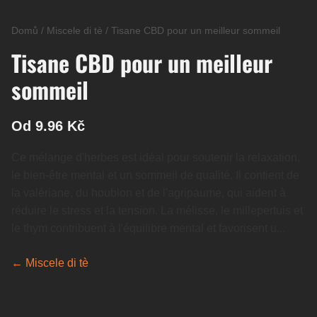
Domů
/
Miscele di tè
/
Tisane CBD pour un meilleur sommeil
Tisane CBD pour un meilleur
sommeil
Od 9.96 Kč
Ce mélange d'herbes est idéal pour soutenir la relaxation,
le bien-être mental et un sommeil de qualité. Il contient de
la valériane, du houblon et de l'agripaume, qui aident à
réduire le stress et la tension. La mélisse, le millepertuis et
le thym contribuent à l'équilibre mental et favorisent u...
← Miscele di tè