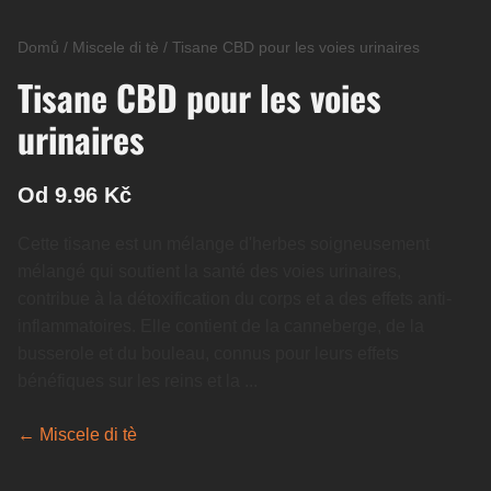
Domů
/
Miscele di tè
/
Tisane CBD pour les voies urinaires
Tisane CBD pour les voies
urinaires
Od 9.96 Kč
Cette tisane est un mélange d'herbes soigneusement
mélangé qui soutient la santé des voies urinaires,
contribue à la détoxification du corps et a des effets anti-
inflammatoires. Elle contient de la canneberge, de la
busserole et du bouleau, connus pour leurs effets
bénéfiques sur les reins et la ...
← Miscele di tè