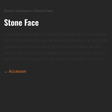
Domů
/
Accessori
/
Stone Face
Stone Face
Cette pipe originale, inspirée d'un visage de pierre naturel,
est fabriquée en silicone de qualité alimentaire et se glisse
parfaitement dans la main. Son design compact en gris
assure discrétion et nettoyage facile, ce qui en fait le choix
idéal pour les voyages et les soirées agréables à la mai...
← Accessori