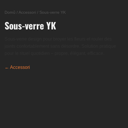
Domů
/
Accessori
/
Sous-verre YK
Sous-verre YK
Sous-verre design pour broyer les fleurs et rouler des
joints confortablement sans désordre. Solution pratique
pour le rituel quotidien – propre, élégant, efficace.
← Accessori