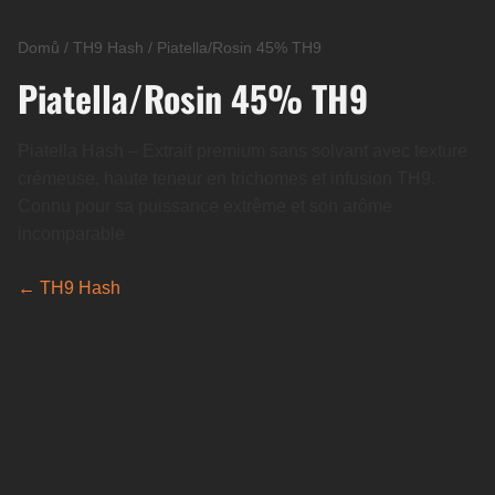
Domů
/
TH9 Hash
/
Piatella/Rosin 45% TH9
Piatella/Rosin 45% TH9
Piatella Hash – Extrait premium sans solvant avec texture
crémeuse, haute teneur en trichomes et infusion TH9.
Connu pour sa puissance extrême et son arôme
incomparable
← TH9 Hash