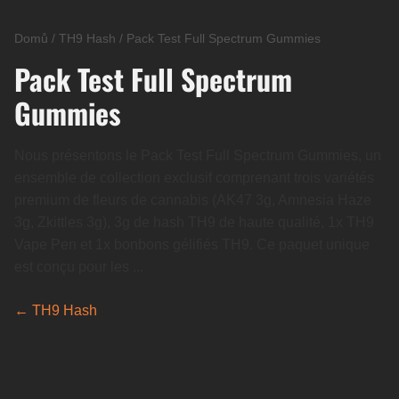
Domů
/
TH9 Hash
/
Pack Test Full Spectrum Gummies
Pack Test Full Spectrum
Gummies
Nous présentons le Pack Test Full Spectrum Gummies, un
ensemble de collection exclusif comprenant trois variétés
premium de fleurs de cannabis (AK47 3g, Amnesia Haze
3g, Zkittles 3g), 3g de hash TH9 de haute qualité, 1x TH9
Vape Pen et 1x bonbons gélifiés TH9. Ce paquet unique
est conçu pour les ...
← TH9 Hash