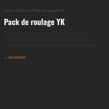
Domů
/
Accessori
/
Pack de roulage YK
Pack de roulage YK
Ensemble de roulage complet: sous-verre, grinder et
briquet dans un design unifié. Ensemble élégant et
pratique pour les amateurs de rituels à base de plantes.
← Accessori