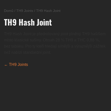
Domů
/
TH9 Joints
/
TH9 Hash Joint
TH9 Hash Joint
TH9 Hash Joint je předrolovaný joint plněný TH9 hašišem
místo klasické sušiny. Obsah 28 % TH9 a THC 0,88 %,
bez tabáku. Pro ty kteří hledají silnější a výraznější zážitek
než nabízí standardní joint.
← TH9 Joints