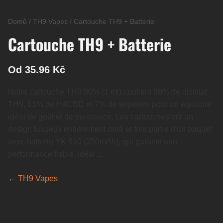
Domů
/
TH9 Vapes
/
Cartouche TH9 + Batterie
Cartouche TH9 + Batterie
Od 35.96 Kč
Notre cartouche TH9 80% (1 ml) contient 80% de distillat
TH9, 13% de H4CBD et 7% de terpènes pour un équilibre
idéal de goût et de puissance. Les cartouches ont un
design luxueux entièrement doré et font partie d'un paquet
avec batterie YK 510 (350mAh), qui garantit une
performance fiable. Idéal ...
← TH9 Vapes