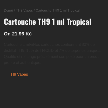
Domů
/
TH9 Vapes
/
Cartouche TH9 1 ml Tropical
Cartouche TH9 1 ml Tropical
Od 21.96 Kč
Cartouche 1 ml\nNos cartouches contiennent 80% de
distillat TH9, 13% de H4CBD et 7% de terpènes uniques.
Qualité et mélange précisément composé pour un produit
propre et authentique.
← TH9 Vapes