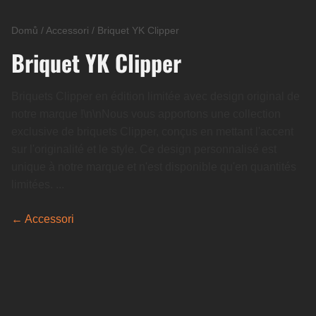
Domů
/
Accessori
/
Briquet YK Clipper
Briquet YK Clipper
Briquets Clipper en édition limitée avec design original de
notre marque !\n\nNous vous apportons une collection
exclusive de briquets Clipper, conçus en mettant l'accent
sur l'originalité et le style. Ce design personnalisé est
unique à notre marque et n'est disponible qu'en quantités
limitées. ...
← Accessori