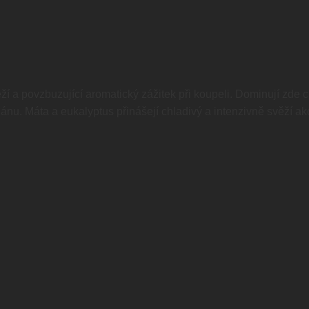
 a povzbuzující aromatický zážitek při koupeli. Dominují zde ci
u. Máta a eukalyptus přinášejí chladivý a intenzivně svěží akce