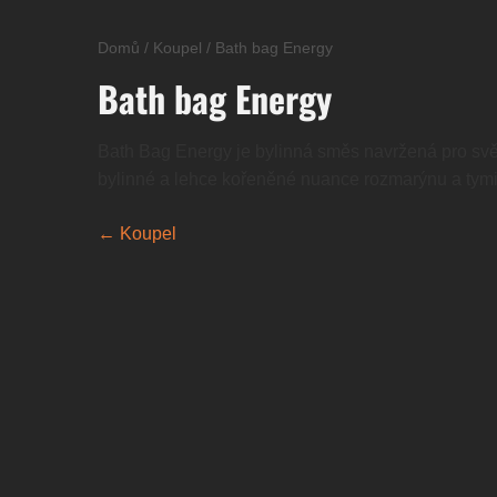
Domů
/
Koupel
/
Bath bag Energy
Bath bag Energy
Bath Bag Energy je bylinná směs navržená pro svěží
bylinné a lehce kořeněné nuance rozmarýnu a tymián
← Koupel