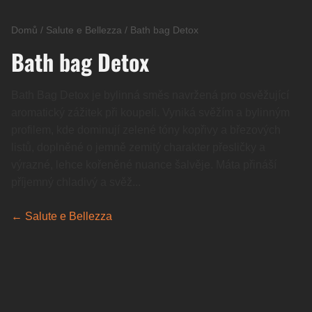
Domů
/
Salute e Bellezza
/
Bath bag Detox
Bath bag Detox
Bath Bag Detox je bylinná směs navržená pro osvěžující
aromatický zážitek při koupeli. Vyniká svěžím a bylinným
profilem, kde dominují zelené tóny kopřivy a březových
listů, doplněné o jemně zemitý charakter přesličky a
výrazné, lehce kořeněné nuance šalvěje. Máta přináší
příjemný chladivý a svěž...
← Salute e Bellezza