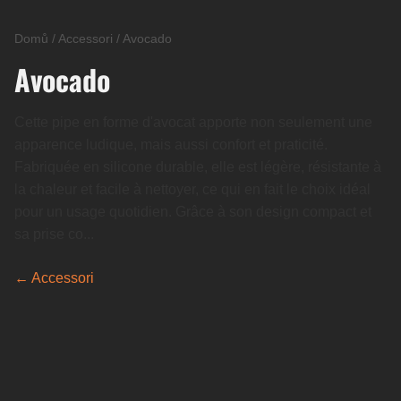
Domů
/
Accessori
/
Avocado
Avocado
Cette pipe en forme d'avocat apporte non seulement une
apparence ludique, mais aussi confort et praticité.
Fabriquée en silicone durable, elle est légère, résistante à
la chaleur et facile à nettoyer, ce qui en fait le choix idéal
pour un usage quotidien. Grâce à son design compact et
sa prise co...
← Accessori