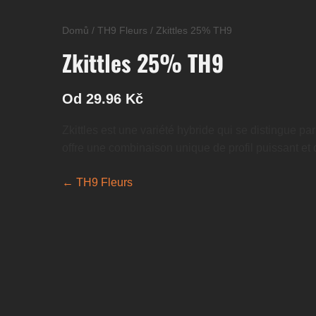
Domů
/
TH9 Fleurs
/
Zkittles 25% TH9
Zkittles 25% TH9
Od 29.96 Kč
Zkittles est une variété hybride qui se distingue pa
offre une combinaison unique de profil puissant et d
← TH9 Fleurs